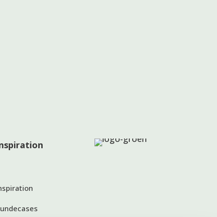
Inspiration
nspiration
undecases