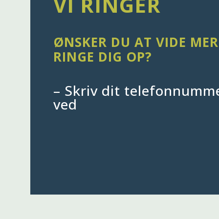
VI RINGER
ØNSKER DU AT VIDE MER
RINGE DIG OP?
– Skriv dit telefonnumme
ved