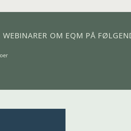
R WEBINARER OM EQM PÅ FØLGEN
toer