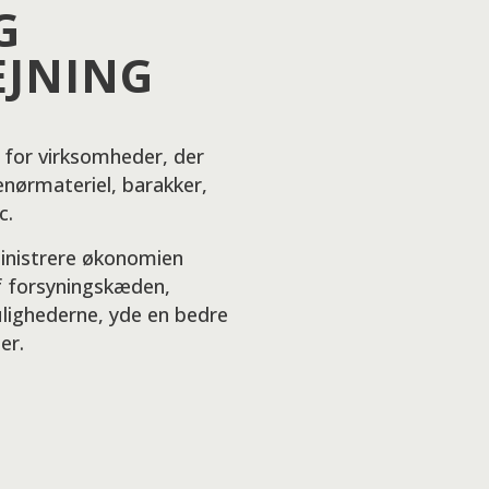
G
EJNING
t for virksomheder, der
enørmateriel, barakker,
c.
ministrere økonomien
f forsyningskæden,
ighederne, yde en bedre
er.