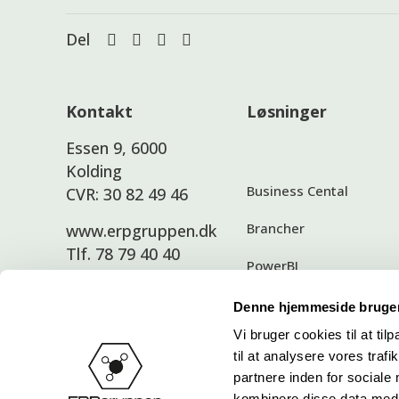
Del
Kontakt
Løsninger
Essen 9, 6000
Kolding
Business Cental
CVR: 30 82 49 46
Brancher
www.erpgruppen.dk
Tlf. 78 79 40 40
PowerBI
E-Commerce
Denne hjemmeside bruger
Support
Vi bruger cookies til at til
Power Platform
til at analysere vores tra
Medarbejdere
Apps og tillægsløsninge
partnere inden for sociale
kombinere disse data med a