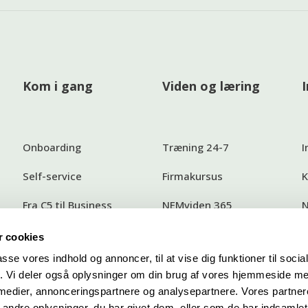
Kom i gang
Viden og læring
Onboarding
Træning 24-7
I
Self-service
Firmakursus
K
Fra C5 til Business
NEMviden 365
N
Central
 cookies
passe vores indhold og annoncer, til at vise dig funktioner til soci
fik. Vi deler også oplysninger om din brug af vores hjemmeside m
r
 medier, annonceringspartnere og analysepartnere. Vores partne
ndre oplysninger, du har givet dem, eller som de har indsamlet 