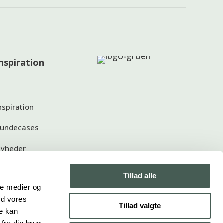
Inspiration
nspiration
undecases
yheder
Tillad alle
ale medier og
ed vores
Tillad valgte
re kan
fra din brug