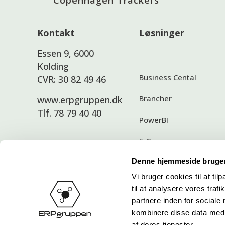
Copenhagen Trackers
Kontakt
Løsninger
Essen 9, 6000
Kolding
Business Cental
CVR: 30 82 49 46
Brancher
www.erpgruppen.dk
Tlf. 78 79 40 40
PowerBI
E-Commerce
Support
Denne hjemmeside bruger
Power Platform
Vi bruger cookies til at til
Medarbejdere
Apps og tillægsløsninge
til at analysere vores tra
Jobmuligheder
partnere inden for sociale
kombinere disse data med a
af deres tjenester.