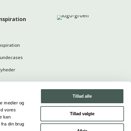
Inspiration
nspiration
undecases
yheder
Tillad alle
ale medier og
ed vores
Tillad valgte
re kan
fra din brug
Afvis