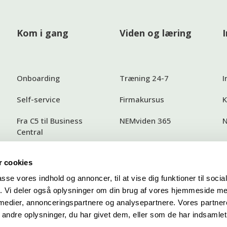
Kom i gang
Viden og læring
Onboarding
Træning 24-7
I
Self-service
Firmakursus
K
Fra C5 til Business
NEMviden 365
N
Central
 cookies
passe vores indhold og annoncer, til at vise dig funktioner til soci
r
fik. Vi deler også oplysninger om din brug af vores hjemmeside m
 medier, annonceringspartnere og analysepartnere. Vores partne
ndre oplysninger, du har givet dem, eller som de har indsamlet 