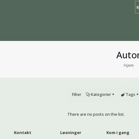
Auto
Hjem
Filter
Kategorier
Tags
There are no posts on the list.
Kontakt
Løsninger
Kom i gang